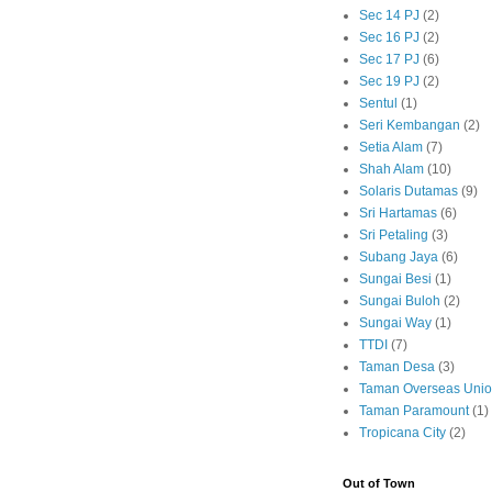
Sec 14 PJ
(2)
Sec 16 PJ
(2)
Sec 17 PJ
(6)
Sec 19 PJ
(2)
Sentul
(1)
Seri Kembangan
(2)
Setia Alam
(7)
Shah Alam
(10)
Solaris Dutamas
(9)
Sri Hartamas
(6)
Sri Petaling
(3)
Subang Jaya
(6)
Sungai Besi
(1)
Sungai Buloh
(2)
Sungai Way
(1)
TTDI
(7)
Taman Desa
(3)
Taman Overseas Uni
Taman Paramount
(1)
Tropicana City
(2)
Out of Town