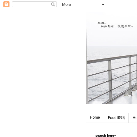
Home
Food 吃喝
He
search here~