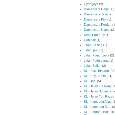
Cyberjaya
(2)
Damansara Heights
(
Damansara Jaya
(2)
Damansara Kim
(1)
Damansara Perdana
Damansara Utama
(2
Desa Park City
(1)
Gombak
(1)
Jalan Gasing
(1)
Jalan Ipoh
(1)
Jalan Klang Lama
(2)
Jalan Pudu Lama
(1)
Jalan Sultan
(2)
KL - Bukit Bintang
(28
KL - City Centre
(31)
KL - Imbi
(5)
KL - Jalan Kia Peng
(1
KL - Jalan Sultan Isma
KL - Jalan Tun Razak
KL - Kampung Attap
(1
KL - Kampung Baru
(3
KL - Perdana Botanic