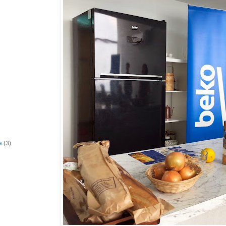
a
(3)