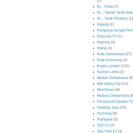
(2)
KL - Pudu
(7)
KL - Taman Tasik Ind
KL - Tasik Perdana
(1)
Kajang
(1)
Kampung Sungai Pen
Kayu Ara PJ
(1)
Kepong
(4)
Klang
(3)
Kota Damansara
(37)
Kota Kumuning
(3)
Kuala Lumpur
(131)
Kuchai Lama
(3)
Medan Damansara
(8
Mid Valley City
(13)
Mont Kiara
(6)
Mutiara Damansara
(8
Paramount Garden PJ
Petaling Jaya
(33)
Puchong
(6)
Putrajaya
(5)
SS2 PJ
(7)
Sea Park PJ
(3)