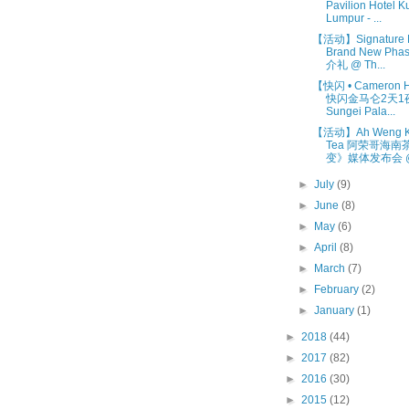
Pavilion Hotel K
Lumpur - ...
【活动】Signature M
Brand New Ph
介礼 @ Th...
【快闪 • Cameron H
快闪金马仑2天1
Sungei Pala...
【活动】Ah Weng Ko
Tea 阿荣哥海南
变》媒体发布会 @ 
►
July
(9)
►
June
(8)
►
May
(6)
►
April
(8)
►
March
(7)
►
February
(2)
►
January
(1)
►
2018
(44)
►
2017
(82)
►
2016
(30)
►
2015
(12)