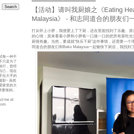
【活动】请叫我厨娘之《Eating Health
Malaysia》 - 和志同道合的朋友
打从怀上小胖，我便爱上了下厨，还在里面找到了乐趣。原
的心情；原来看着小胖和小胖爸一口接一口的把所有菜吃光
厨很有趣。当然，要成就“快乐下厨”这件事情，还需要一个
同道合的朋友们和Beko Malaysia一起愉快下厨后，我找
试每一种不
吃不只是为了
爱旅行，曾经
... 现在
手拉大手的
摄影~ 虽然
最爱家里的大
妻辣妈...
ct me at:
.com