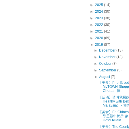
►
2025
(14)
►
2024
(30)
►
2023
(38)
►
2022
(30)
►
2021
(41)
►
2020
(69)
▼
2019
(87)
►
December
(13)
►
November
(13)
►
October
(8)
►
September
(5)
▼
August
(7)
【美食】Pho Street
MyTOWN Shoppi
Cheras - 国...
【活动】请叫我厨娘之
Healthy with Be
Malaysia》 - 和志
【美食】Ee Chinese
颐思殿中餐厅 @ Ea
Hotel Kuala...
【美食】The Courty