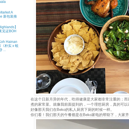
uala
arket A
ase 新包装推
ighlands】
夜见证BOH
h Hainan
茶《朴实 x 蜕
...
在这个日新月异的年代，吃得健康是大家都非常注重的；而
煮的家常菜。就像我前面提到的，一个理想厨房，真的可以
好像那天我们在Beko的私人厨房下厨的时候一样。
你们看！我们那天的午餐都是在Beko家电的帮助下，大家