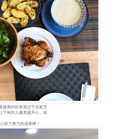
最健康的饮食莫过于自家烹
让下厨的人越煮越开心，就
齐心协力努力的成果啊！