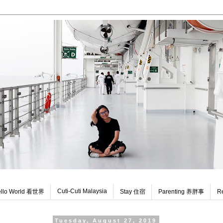
Cuti-Cuti Malaysia
llo World 看世界
Stay 住宿
Parenting 养胖事
R
Tuesday, August 27, 2019