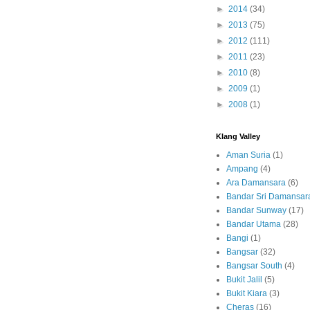
►
2014
(34)
►
2013
(75)
►
2012
(111)
►
2011
(23)
►
2010
(8)
►
2009
(1)
►
2008
(1)
Klang Valley
Aman Suria
(1)
Ampang
(4)
Ara Damansara
(6)
Bandar Sri Damansar
Bandar Sunway
(17)
Bandar Utama
(28)
Bangi
(1)
Bangsar
(32)
Bangsar South
(4)
Bukit Jalil
(5)
Bukit Kiara
(3)
Cheras
(16)