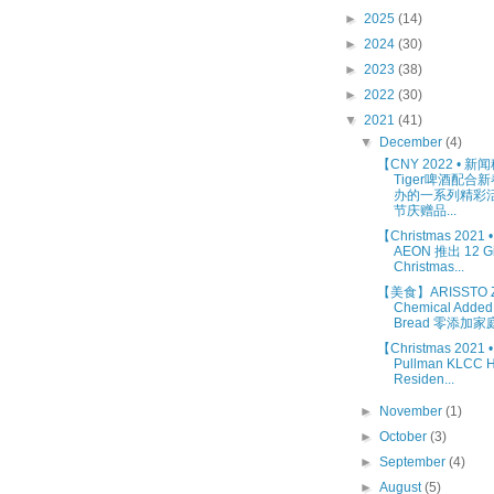
►
2025
(14)
►
2024
(30)
►
2023
(38)
►
2022
(30)
▼
2021
(41)
▼
December
(4)
【CNY 2022 • 
Tiger啤酒配合
办的一系列精彩活
节庆赠品...
【Christmas 2021
AEON 推出 12 Gif
Christmas...
【美食】ARISSTO Z
Chemical Added
Bread 零添加家庭.
【Christmas 202
Pullman KLCC H
Residen...
►
November
(1)
►
October
(3)
►
September
(4)
►
August
(5)