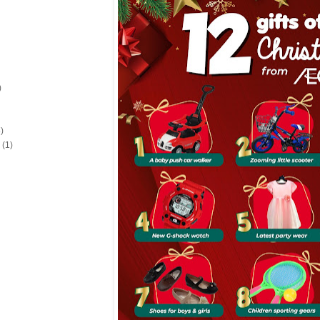
)
)
(1)