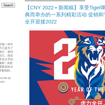
【CNY 2022 • 新闻稿】享受Tig
典而举办的一系列精彩活动 促销和节
全开迎接2022
试每一种不
吃不只是为了
爱旅行，曾经
... 现在
手拉大手的
摄影~ 虽然
最爱家里的大
妻辣妈...
ct me at:
.com