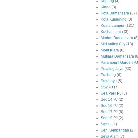
Kepong
(4)
Klang
(3)
Kota Damansara
(37)
Kota Kumuning
(3)
Kuala Lumpur
(131)
Kuchai Lama
(3)
Medan Damansara
(8
Mid Valley City
(13)
Mont Kiara
(6)
Mutiara Damansara
(8
Paramount Garden PJ
Petaling Jaya
(33)
Puchong
(6)
Putrajaya
(5)
SS2 PJ
(7)
Sea Park PJ
(3)
Sec 14 PJ
(2)
Sec 16 PJ
(2)
Sec 17 PJ
(6)
Sec 19 PJ
(2)
Sentul
(1)
Seri Kembangan
(2)
Setia Alam
(7)