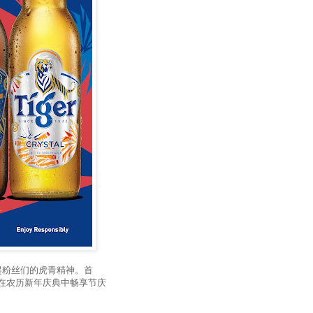
唤起粉丝们的虎青精神。首
在农历新年庆典中畅享节庆