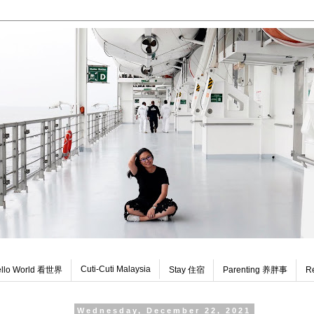
Cuti-Cuti Malaysia
llo World 看世界
Stay 住宿
Parenting 养胖事
R
Wednesday, December 22, 2021