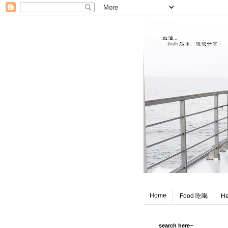
Home
Food 吃喝
He
search here~