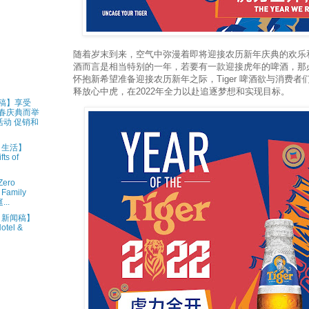
随着岁末到来，空气中弥漫着即将迎接农历新年庆典的欢乐和喜悦。
酒而言是相当特别的一年，若要有一款迎接虎年的啤酒，那必定是
怀抱新希望准备迎接农历新年之际，Tiger 啤酒欲与消费
释放心中虎，在2022年全力以赴追逐梦想和实现目标。
新闻稿】享受
新春庆典而举
动 促销和
 • 生活】
ts of
ero
 Family
..
1 • 新闻稿】
otel &