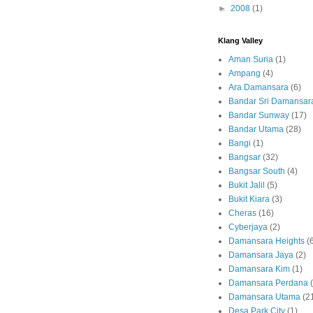
►
2008
(1)
Klang Valley
Aman Suria
(1)
Ampang
(4)
Ara Damansara
(6)
Bandar Sri Damansar
Bandar Sunway
(17)
Bandar Utama
(28)
Bangi
(1)
Bangsar
(32)
Bangsar South
(4)
Bukit Jalil
(5)
Bukit Kiara
(3)
Cheras
(16)
Cyberjaya
(2)
Damansara Heights
(
Damansara Jaya
(2)
Damansara Kim
(1)
Damansara Perdana
Damansara Utama
(2
Desa Park City
(1)