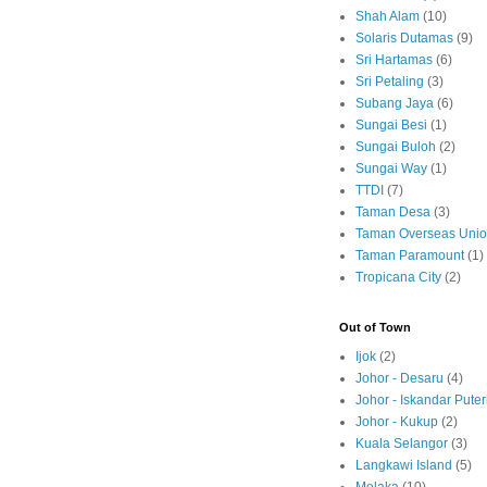
Shah Alam
(10)
Solaris Dutamas
(9)
Sri Hartamas
(6)
Sri Petaling
(3)
Subang Jaya
(6)
Sungai Besi
(1)
Sungai Buloh
(2)
Sungai Way
(1)
TTDI
(7)
Taman Desa
(3)
Taman Overseas Uni
Taman Paramount
(1)
Tropicana City
(2)
Out of Town
Ijok
(2)
Johor - Desaru
(4)
Johor - Iskandar Puter
Johor - Kukup
(2)
Kuala Selangor
(3)
Langkawi Island
(5)