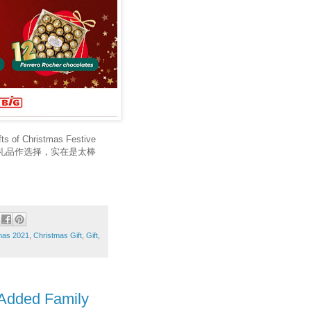
Christmas Festive
选礼品作选择，实在是太棒
mas 2021
,
Christmas Gift
,
Gift
,
dded Family