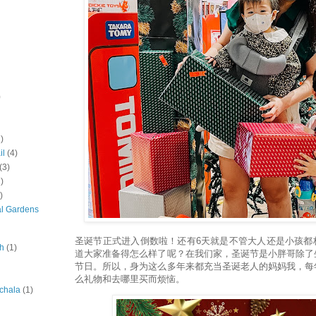
)
)
il
(4)
(3)
)
)
al Gardens
圣诞节正式进入倒数啦！还有6天就是不管大人还是小孩都
ah
(1)
道大家准备得怎么样了呢？在我们家，圣诞节是小胖哥除了
节日。所以，身为这么多年来都充当圣诞老人的妈妈我，每
么礼物和去哪里买而烦恼。
chala
(1)