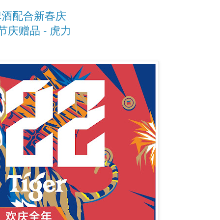
er啤酒配合新春庆
庆赠品 - 虎力