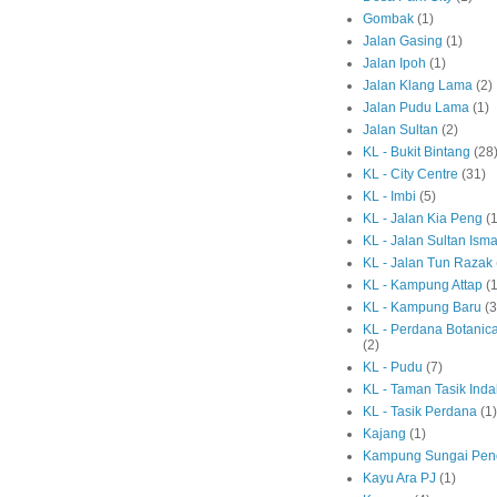
Gombak
(1)
Jalan Gasing
(1)
Jalan Ipoh
(1)
Jalan Klang Lama
(2)
Jalan Pudu Lama
(1)
Jalan Sultan
(2)
KL - Bukit Bintang
(28
KL - City Centre
(31)
KL - Imbi
(5)
KL - Jalan Kia Peng
(1
KL - Jalan Sultan Isma
KL - Jalan Tun Razak
KL - Kampung Attap
(1
KL - Kampung Baru
(3
KL - Perdana Botanic
(2)
KL - Pudu
(7)
KL - Taman Tasik Ind
KL - Tasik Perdana
(1)
Kajang
(1)
Kampung Sungai Pen
Kayu Ara PJ
(1)