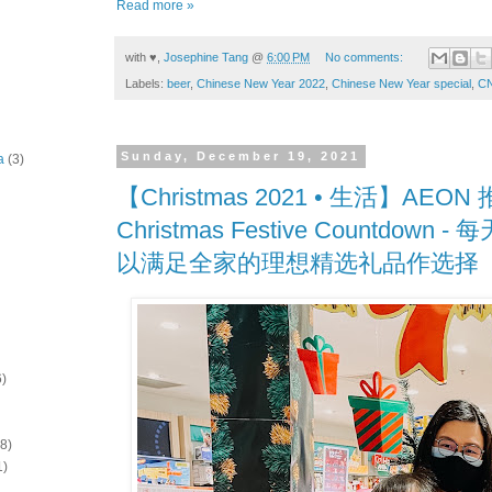
Read more »
with ♥,
Josephine Tang
@
6:00 PM
No comments:
Labels:
beer
,
Chinese New Year 2022
,
Chinese New Year special
,
CN
Sunday, December 19, 2021
a
(3)
【Christmas 2021 • 生活】AEON 推出
Christmas Festive Countdow
以满足全家的理想精选礼品作选择
6)
(8)
1)