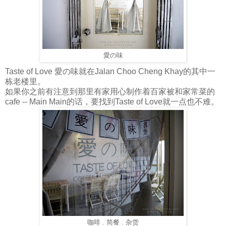
愛の味
Taste of Love 愛の味就在Jalan Choo Cheng Khay的其中一
栋老楼里。
如果你之前有注意到那里有家用心制作着百家被和家常菜的
cafe -- Main Main的话，要找到Taste of Love就一点也不难。
咖啡 . 简餐 . 杂货