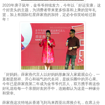
2020年庚子鼠年，金爷爷持续发力，今年以「好运安康」这
个好意头的主题，为消费者带来更多惊喜和上乘的贺年礼
篮，加上有国际红星薛家燕的加持，定必令你笑哈哈过新
年！
「好妈妈」薛家燕代言人以好妈妈形象深入家庭观众心，一
直都是慈祥、开心和福气的代名词，是娱乐圈中的开心果。
今年已是薛家燕第二年成为金爷爷代言人，双方携手将这份
好礼送给每一个亲朋好友的手中，连她都认为这是一种缘分
和荣幸。
薛家燕这次特地从香港飞到马来西亚出席推介礼，在席上分