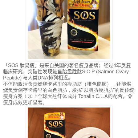
「
SOS
肽易瘦」是来自美国的著名瘦身品牌；经过
4
年反复
临床研究，突破性发现鲑鱼胎盘胜肽
S.O.P (Salmon Ovary
Peptide)
与人类
DNA
排列相近。
不但能激活负责燃烧卡路里的瘦脂肪（啡色脂肪），还能燃
烧负责储存卡路里的白色脂肪，发挥“以脂肪瘦脂肪”的反传统
瘦身方案！加上全球大热纤体成分 Tonalin C.L.A
的配合，令
瘦身成效更加显著。