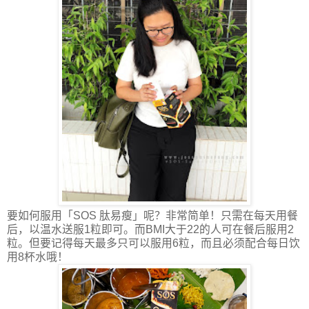
要如何服用「
SOS
肽易瘦」呢？非常简单！只需在每天用餐
后，以温水送服
1
粒即可。而
BMI
大于
22
的人可在餐后服用
2
粒。但要记得每天最多只可以服用
6
粒，而且必须配合每日饮
用
8
杯水哦！