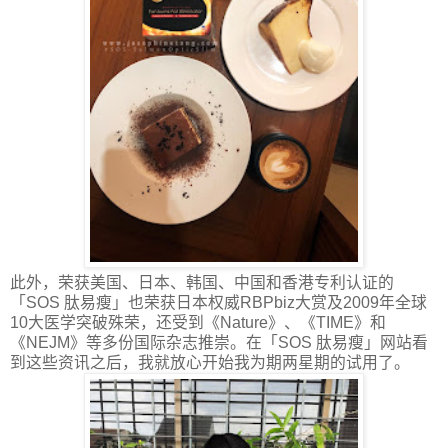
此外，荣获美国、日本、韩国、中国和香港专利认证的
「
SOS
肽易瘦」也荣获日本权威
RBPbiz
大赏及
2009
年全球
10
大医学突破殊荣，还受到《
Nature
》、《
TIME
》和
《
NEJM
》等多份国际杂志推崇。在「
SOS
肽易瘦」网站看
到这些资讯之后，我就放心开始我为期两星期的试用了。