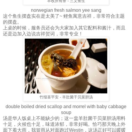
丰收庆有余 - 三文鱼生
norwegian fresh salmon yee sang
这个鱼生摆盘实在是太美了~ 鲤鱼寓意吉祥，非常符合主题
的摆盘。
上桌的时候，服务员还会为大家加入其它配料和酱汁，而且
还是边加入边说吉祥贺词，非常专业！
竹报喜平安 - 羊肚菌干贝菜胆汤
double boiled dried scallop and morrel with baby cabbage
soup
汤是华人饭桌上不能缺少的；这一盅羊肚菌干贝菜胆汤用料
十足，火候也十足，味道浓郁，非常好喝。恰巧那天晚上外
面下着大雨，我冒雨从对面跑过Westin，这汤正好可以暖暖