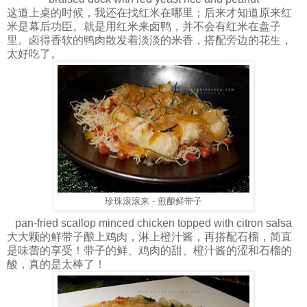
这道上桌的时候，我还在找红米在哪里；后来才知道原来红
米是幕后功臣。就是用红米来卤鸭，并不会有红米在盘子
里。卤得香软的鸭肉散发着淡淡的米香，搭配旁边的花生，
太好吃了。
珍珠滚滚来 - 煎酿鲜带子
pan-fried scallop minced chicken topped with citron salsa
大大颗的鲜带子酿上鸡肉，淋上橙汁酱，再搭配石榴，简直
是味蕾的享受！带子的鲜、鸡肉的甜、橙汁酱的涩和石榴的
酸，真的是太棒了！