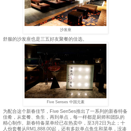
沙发座
舒服的沙发座也是三五好友聚餐的佳选。
Five Senses 中国元素
为配合这个新春佳节，Five Sen5es推出了一系列的新春特备
佳肴，从套餐、鱼生，再到单点，每一样都是厨师和团队的
精心制作。新春特备菜单经已在热卖中，至3月2日为止；十
人份套餐从RM1,888.00起，还有多款单点鱼生和菜单，没凑