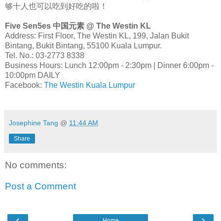
够十人也可以吃到好吃的啦！
Five Sen5es 中国元素 @ The Westin KL
Address: First Floor, The Westin KL, 199, Jalan Bukit
Bintang, Bukit Bintang, 55100 Kuala Lumpur.
Tel. No.: 03-2773 8338
Business Hours: Lunch 12:00pm - 2:30pm | Dinner 6:00pm -
10:00pm DAILY
Facebook:
The Westin Kuala Lumpur
Josephine Tang
@
11:44 AM
Share
No comments:
Post a Comment
‹
›
Home