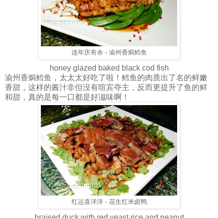
连年庆有余 - 渝州香焗鳕鱼
honey glazed baked black cod fish
渝州香焗鳕鱼，太太太好吃了啦！鳕鱼的肉质出了名的鲜嫩
香甜，这样的酱汁非但没有喧宾夺主，反而更提升了鱼的鲜
和甜，真的是每一口都是好滋味啊！
红运喜洋洋 - 花生红米卤鸭
braised duck with red yeast rice and peanut