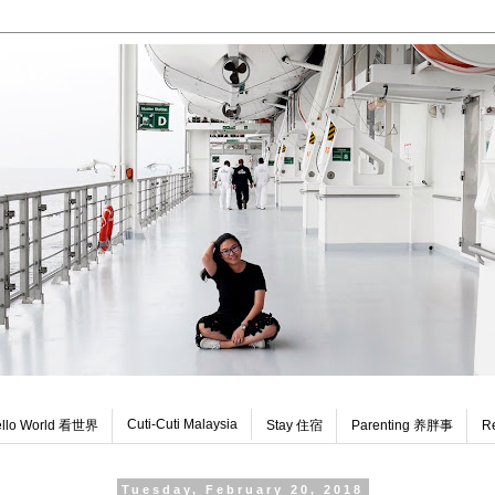
Cuti-Cuti Malaysia
llo World 看世界
Stay 住宿
Parenting 养胖事
R
Tuesday, February 20, 2018