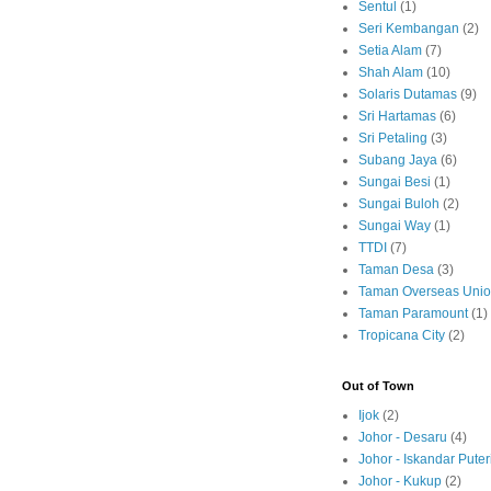
Sentul
(1)
Seri Kembangan
(2)
Setia Alam
(7)
Shah Alam
(10)
Solaris Dutamas
(9)
Sri Hartamas
(6)
Sri Petaling
(3)
Subang Jaya
(6)
Sungai Besi
(1)
Sungai Buloh
(2)
Sungai Way
(1)
TTDI
(7)
Taman Desa
(3)
Taman Overseas Uni
Taman Paramount
(1)
Tropicana City
(2)
Out of Town
Ijok
(2)
Johor - Desaru
(4)
Johor - Iskandar Puter
Johor - Kukup
(2)