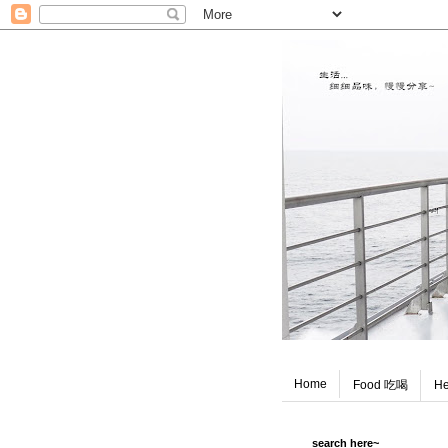
Home
Food 吃喝
He
search here~