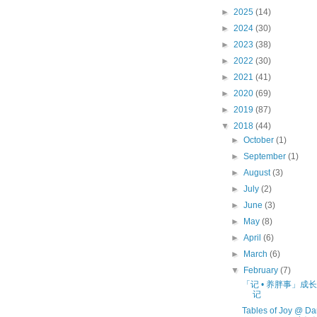
►
2025
(14)
►
2024
(30)
►
2023
(38)
►
2022
(30)
►
2021
(41)
►
2020
(69)
►
2019
(87)
▼
2018
(44)
►
October
(1)
►
September
(1)
►
August
(3)
►
July
(2)
►
June
(3)
►
May
(8)
►
April
(6)
►
March
(6)
▼
February
(7)
「记 • 养胖事」成
记
Tables of Joy @ D