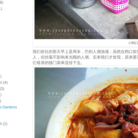
(8)
1)
小档
我们前往的那天早上是周末，巴刹人潮汹涌；虽然在档口前
人，但丝毫不影响来光顾的人潮。后来我们才发现，原来婆
)
们母亲的独门菜单流传下去。
)
il
(4)
(3)
)
)
al Gardens
ah
(1)