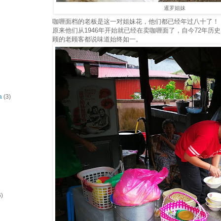
暹罗姐妹
咖喱面档的老板是这一对姐妹花，他们都已经年过八十了！
原来他们从1946年开始就已经在卖咖喱面了，自今72年历
顾的老顾客都说味道始终如一。
a
(3)
6)