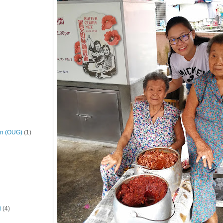
on (OUG)
(1)
i
(4)