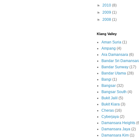
►
2010
(8)
►
2009
(1)
►
2008
(1)
Klang Valley
Aman Suria
(1)
Ampang
(4)
Ara Damansara
(6)
Bandar Sri Damansar
Bandar Sunway
(17)
Bandar Utama
(28)
Bangi
(1)
Bangsar
(32)
Bangsar South
(4)
Bukit Jalil
(5)
Bukit Kiara
(3)
Cheras
(16)
Cyberjaya
(2)
Damansara Heights
(
Damansara Jaya
(2)
Damansara Kim
(1)