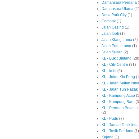
Damansara Perdana
Damansara Utama
(2
Desa Park City
(1)
Gombak
(1)
Jalan Gasing
(1)
Jalan Ipoh
(1)
Jalan Klang Lama
(2)
Jalan Pudu Lama
(1)
Jalan Sultan
(2)
KL - Bukit Bintang
(28
KL - City Centre
(31)
KL - Imbi
(5)
KL - Jalan Kia Peng
(1
KL - Jalan Sultan Isma
KL - Jalan Tun Razak
KL - Kampung Attap
(1
KL - Kampung Baru
(3
KL - Perdana Botanic
(2)
KL - Pudu
(7)
KL - Taman Tasik Ind
KL - Tasik Perdana
(1)
Kajang
(1)