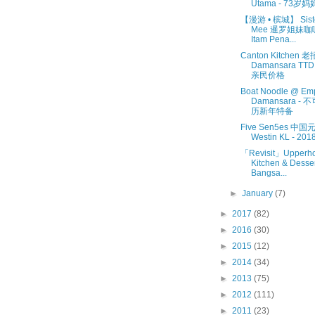
Utama - 73岁
【漫游 • 槟城】 Siste
Mee 暹罗姐妹咖喱
Itam Pena...
Canton Kitchen 
Damansara TT
亲民价格
Boat Noodle @ Em
Damansara -
历新年特备
Five Sen5es 中国
Westin KL - 2
「Revisit」Upperh
Kitchen & Desse
Bangsa...
►
January
(7)
►
2017
(82)
►
2016
(30)
►
2015
(12)
►
2014
(34)
►
2013
(75)
►
2012
(111)
►
2011
(23)