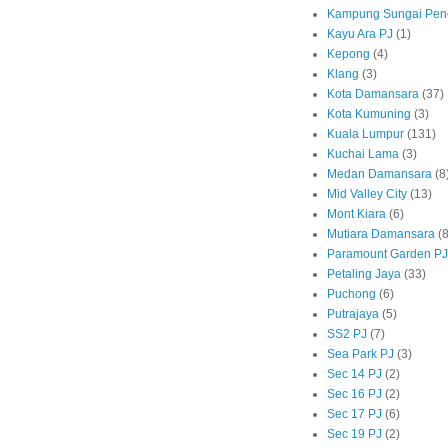
Kampung Sungai Pen
Kayu Ara PJ
(1)
Kepong
(4)
Klang
(3)
Kota Damansara
(37)
Kota Kumuning
(3)
Kuala Lumpur
(131)
Kuchai Lama
(3)
Medan Damansara
(8
Mid Valley City
(13)
Mont Kiara
(6)
Mutiara Damansara
(8
Paramount Garden PJ
Petaling Jaya
(33)
Puchong
(6)
Putrajaya
(5)
SS2 PJ
(7)
Sea Park PJ
(3)
Sec 14 PJ
(2)
Sec 16 PJ
(2)
Sec 17 PJ
(6)
Sec 19 PJ
(2)