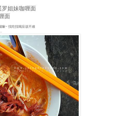
ee 暹罗姐妹咖喱面
咖喱面
城嘛~ 找吃找喝应该不难
.