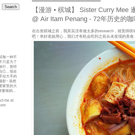
【漫游 • 槟城】 Sister Curry M
@ Air Itam Penang - 72年历史的
在出发槟城之前，我其实没有做太多的research，就觉得槟
吧！幸好老姐用心，我们才有机会吃到之前从未发现的美食..
试每一种不
吃不只是为了
爱旅行，曾经
... 现在
手拉大手的
摄影~ 虽然
最爱家里的大
妻辣妈...
ct me at:
.com