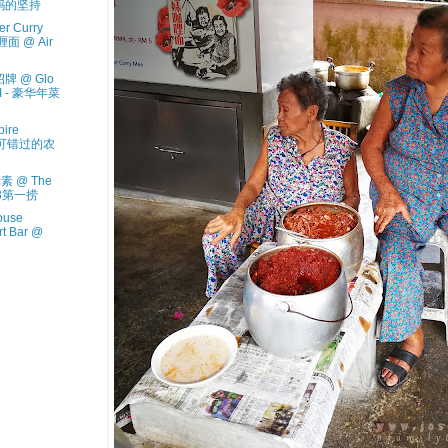
妈妈的坚持
r Curry
面 @ Air
老招牌 @ Glo
DI - 豪华年菜
pire
 不可错过的农
元素 @ The
018第一捞
ouse
rt Bar @