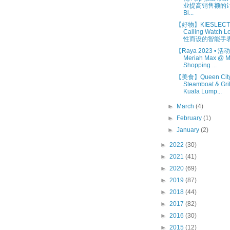
业提高销售额的计划
Bi...
【好物】KIESLECT 
Calling Watch 
性而设的智能手表.
【Raya 2023 • 活
Meriah Max @
Shopping ...
【美食】Queen Cit
Steamboat & Gr
Kuala Lump...
►
March
(4)
►
February
(1)
►
January
(2)
►
2022
(30)
►
2021
(41)
►
2020
(69)
►
2019
(87)
►
2018
(44)
►
2017
(82)
►
2016
(30)
►
2015
(12)