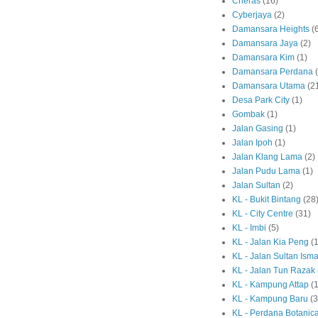
Cheras
(16)
Cyberjaya
(2)
Damansara Heights
(
Damansara Jaya
(2)
Damansara Kim
(1)
Damansara Perdana
Damansara Utama
(2
Desa Park City
(1)
Gombak
(1)
Jalan Gasing
(1)
Jalan Ipoh
(1)
Jalan Klang Lama
(2)
Jalan Pudu Lama
(1)
Jalan Sultan
(2)
KL - Bukit Bintang
(28
KL - City Centre
(31)
KL - Imbi
(5)
KL - Jalan Kia Peng
(1
KL - Jalan Sultan Isma
KL - Jalan Tun Razak
KL - Kampung Attap
(1
KL - Kampung Baru
(3
KL - Perdana Botanic