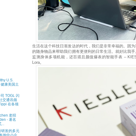
生活在这个科技日渐发达的时代，我们是非常幸福的。因为
的随身物品来帮助我们拥有更便利的日常生活。就好比我手
监测身体多项机能，还百搭且颜值爆表的智能手表 -- KIESLECT L
Lora。
hy U.S.
ipe 健康美国土
 TOGL 闪
社交通讯领
ippi 在各领
chen 老招
den - 著名
..
 所研发的多元
助本地中小企