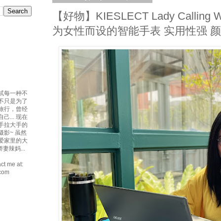
【好物】KIESLECT Lady Calling Wa
为女性而设的智能手表 实用性强 
试每一种不
吃不只是为了
爱旅行，曾经
... 现在
手拉大手的
摄影~ 虽然
最爱家里的大
妻辣妈...
ct me at:
.com