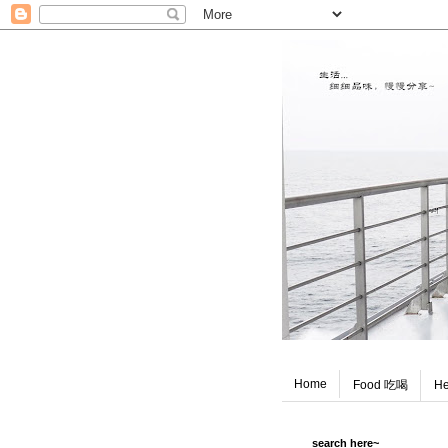
Home
Food 吃喝
He
search here~