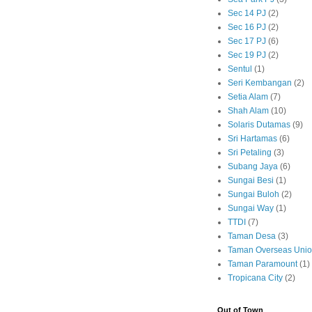
Sec 14 PJ
(2)
Sec 16 PJ
(2)
Sec 17 PJ
(6)
Sec 19 PJ
(2)
Sentul
(1)
Seri Kembangan
(2)
Setia Alam
(7)
Shah Alam
(10)
Solaris Dutamas
(9)
Sri Hartamas
(6)
Sri Petaling
(3)
Subang Jaya
(6)
Sungai Besi
(1)
Sungai Buloh
(2)
Sungai Way
(1)
TTDI
(7)
Taman Desa
(3)
Taman Overseas Uni
Taman Paramount
(1)
Tropicana City
(2)
Out of Town