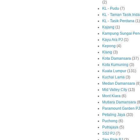
(2)
KL - Pudu
(7)
KL - Taman Tasik Ind
KL - Tasik Perdana
(1)
Kajang
(1)
Kampung Sungai Pen
Kayu Ara PJ
(1)
Kepong
(4)
Klang
(3)
Kota Damansara
(37)
Kota Kumuning
(3)
Kuala Lumpur
(131)
Kuchai Lama
(3)
Medan Damansara
(8
Mid Valley City
(13)
Mont Kiara
(6)
Mutiara Damansara
(8
Paramount Garden PJ
Petaling Jaya
(33)
Puchong
(6)
Putrajaya
(5)
SS2 PJ
(7)
Sea Park PJ
(3)