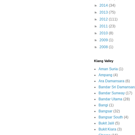
►
2014
(34)
►
2013
(75)
►
2012
(111)
►
2011
(23)
►
2010
(8)
►
2009
(1)
►
2008
(1)
Klang Valley
Aman Suria
(1)
Ampang
(4)
Ara Damansara
(6)
Bandar Sri Damansar
Bandar Sunway
(17)
Bandar Utama
(28)
Bangi
(1)
Bangsar
(32)
Bangsar South
(4)
Bukit Jalil
(5)
Bukit Kiara
(3)