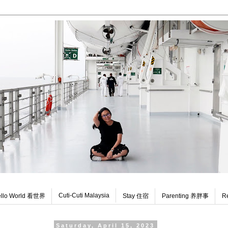
Cuti-Cuti Malaysia
llo World 看世界
Stay 住宿
Parenting 养胖事
R
Saturday, April 15, 2023