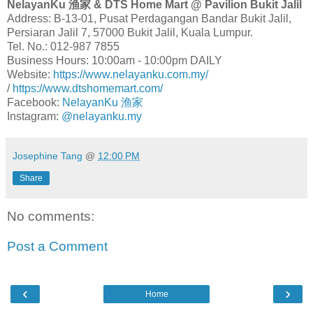
NelayanKu 渔家 & DTS Home Mart @ Pavilion Bukit Jalil
Address: B-13-01, Pusat Perdagangan Bandar Bukit Jalil,
Persiaran Jalil 7, 57000 Bukit Jalil, Kuala Lumpur.
Tel. No.: 012-987 7855
Business Hours: 10:00am - 10:00pm DAILY
Website:
https://www.nelayanku.com.my/
/
https://www.dtshomemart.com/
Facebook:
NelayanKu 渔家
Instagram:
@nelayanku.my
Josephine Tang
@
12:00 PM
Share
No comments:
Post a Comment
‹
›
Home