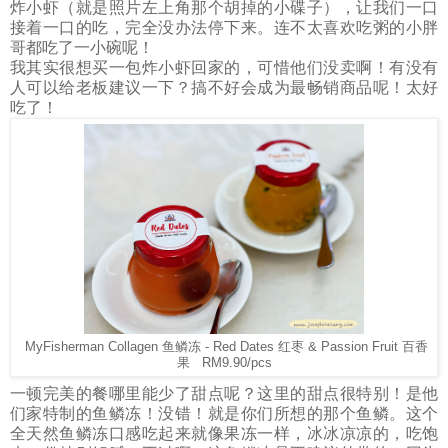
炸小虾（就是照片左上角那个胡掉的小碟子），让我们一口
接着一口的吃，完全没办法停下来。连不太喜欢吃粥的
小胖
哥都吃了一小碗呢！
我其实很想买一包炸小虾回家的，可惜他们没卖啊！有没有
人可以给老板建议一下？搞不好会成为最畅销商品呢！太好
吃了！
MyFisherman Collagen 鱼鳞冻 - Red Dates 红枣 & Passion Fruit 百香
果 RM9.90/pcs
一顿完美的餐哪里能少了甜点呢？这里的甜点很特别！是他
们家特制的鱼鳞冻！没错！就是你们所想的那个鱼鳞。这个
全天然鱼鳞冻口感吃起来就像果冻一样，冰冰凉凉的，吃饱