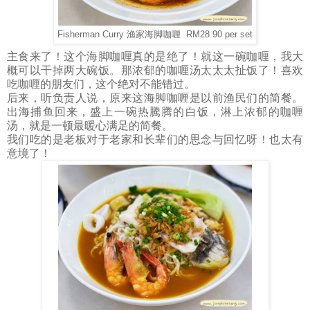
Fisherman Curry 渔家海脚咖喱 RM28.90 per set
主食来了！这个海脚咖喱真的是绝了！就这一碗咖喱，我大
概可以干掉两大碗饭。那浓郁的咖喱汤太太太扯饭了！喜欢
吃咖喱的朋友们，这个绝对不能错过。
后来，听负责人说，原来这海脚咖喱是以前渔民们的简餐。
出海捕鱼回来，盛上一碗热騰腾的白饭，淋上浓郁的咖喱
汤，就是一顿最暖心满足的简餐。
我们吃的是老板对于老家和长辈们的思念与回忆呀！
也太有
意境了！