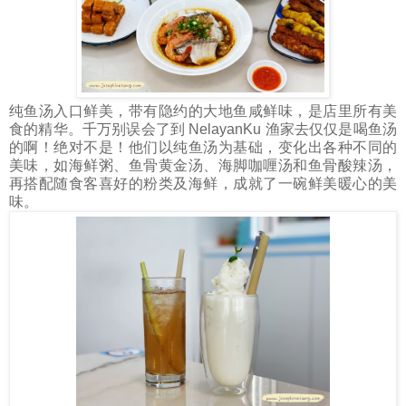
纯鱼汤入口鲜美，带有隐约的大地鱼咸鲜味，是店里所有美
食的精华。千万别误会了到 NelayanKu 渔家去仅仅是喝鱼汤
的啊！绝对不是！
他们以纯鱼汤为基础，变化出各种不同的
美味，如海鲜粥、鱼骨黄金汤、海脚咖喱汤和鱼骨酸辣汤，
再搭配随食客喜好的粉类及海鲜，成就了一碗鲜美暖心的美
味。