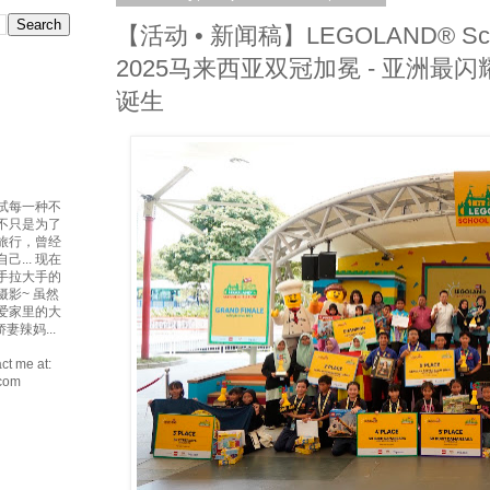
【活动 • 新闻稿】LEGOLAND® Schoo
2025马来西亚双冠加冕 - 亚洲最
诞生
试每一种不
吃不只是为了
爱旅行，曾经
... 现在
手拉大手的
摄影~ 虽然
最爱家里的大
妻辣妈...
ct me at:
.com