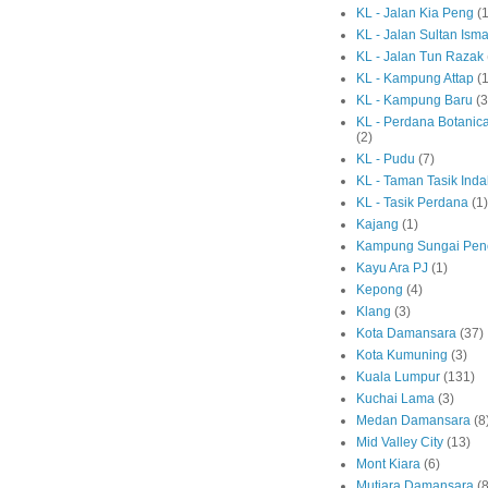
KL - Jalan Kia Peng
(1
KL - Jalan Sultan Isma
KL - Jalan Tun Razak
KL - Kampung Attap
(1
KL - Kampung Baru
(3
KL - Perdana Botanic
(2)
KL - Pudu
(7)
KL - Taman Tasik Ind
KL - Tasik Perdana
(1)
Kajang
(1)
Kampung Sungai Pen
Kayu Ara PJ
(1)
Kepong
(4)
Klang
(3)
Kota Damansara
(37)
Kota Kumuning
(3)
Kuala Lumpur
(131)
Kuchai Lama
(3)
Medan Damansara
(8
Mid Valley City
(13)
Mont Kiara
(6)
Mutiara Damansara
(8