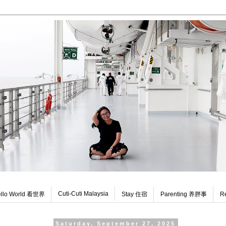
Cuti-Cuti Malaysia
llo World 看世界
Stay 住宿
Parenting 养胖事
R
Saturday, September 27, 2025