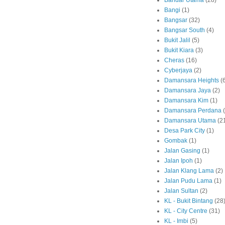
Bandar Utama
(28)
Bangi
(1)
Bangsar
(32)
Bangsar South
(4)
Bukit Jalil
(5)
Bukit Kiara
(3)
Cheras
(16)
Cyberjaya
(2)
Damansara Heights
(
Damansara Jaya
(2)
Damansara Kim
(1)
Damansara Perdana
Damansara Utama
(2
Desa Park City
(1)
Gombak
(1)
Jalan Gasing
(1)
Jalan Ipoh
(1)
Jalan Klang Lama
(2)
Jalan Pudu Lama
(1)
Jalan Sultan
(2)
KL - Bukit Bintang
(28
KL - City Centre
(31)
KL - Imbi
(5)