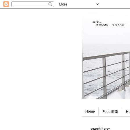
Home
Food 吃喝
He
search here~