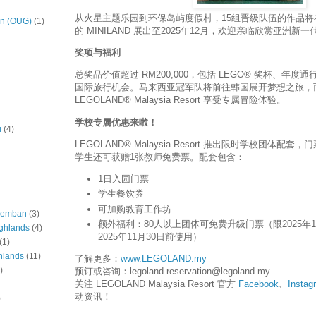
从火星主题乐园到环保岛屿度假村，15组晋级队伍的作品将在 LEG
on (OUG)
(1)
的 MINILAND 展出至2025年12月，欢迎亲临欣赏亚洲新
奖项与福利
总奖品价值超过 RM200,000，包括 LEGO® 奖杯、年度通
国际旅行机会。马来西亚冠军队将前往韩国展开梦想之旅，而 J
LEGOLAND® Malaysia Resort 享受专属冒险体验。
学校专属优惠来啦！
i
(4)
LEGOLAND® Malaysia Resort 推出限时学校团体配
学生还可获赠1张教师免费票。配套包含：
1日入园门票
学生餐饮券
可加购教育工作坊
eremban
(3)
额外福利：80人以上团体可免费升级门票（限2025年1
ghlands
(4)
2025年11月30日前使用）
(1)
hlands
(11)
了解更多：
www.LEGOLAND.my
)
预订或咨询：legoland.reservation@legoland.my
关注 LEGOLAND Malaysia Resort 官方
Facebook
、
Instag
动资讯！
)