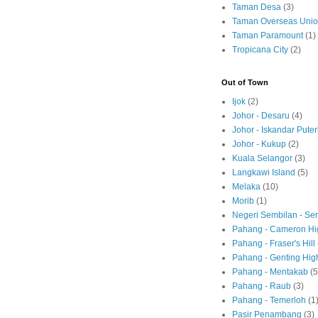
Taman Desa
(3)
Taman Overseas Uni
Taman Paramount
(1)
Tropicana City
(2)
Out of Town
Ijok
(2)
Johor - Desaru
(4)
Johor - Iskandar Puter
Johor - Kukup
(2)
Kuala Selangor
(3)
Langkawi Island
(5)
Melaka
(10)
Morib
(1)
Negeri Sembilan - S
Pahang - Cameron Hi
Pahang - Fraser's Hill
Pahang - Genting Hig
Pahang - Mentakab
(5
Pahang - Raub
(3)
Pahang - Temerloh
(1
Pasir Penambang
(3)