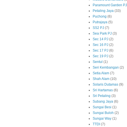
Paramount Garden PJ
Petaling Jaya
(33)
Puchong
(6)
Putrajaya
(5)
SS2 PJ
(7)
Sea Park PJ
(3)
Sec 14 PJ
(2)
Sec 16 PJ
(2)
Sec 17 PJ
(6)
Sec 19 PJ
(2)
Sentul
(1)
Seri Kembangan
(2)
Setia Alam
(7)
Shah Alam
(10)
Solaris Dutamas
(9)
Sri Hartamas
(6)
Sri Petaling
(3)
Subang Jaya
(6)
Sungai Besi
(1)
Sungai Buloh
(2)
Sungai Way
(1)
TTDI
(7)