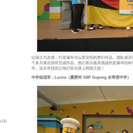
以瑞士为灵感，打造瀑布与山景交织的梦幻作品。团队成员年
个多月课后加班完成作品。他们表示最具挑战的是瀑布结构与寻
件。这次夺冠也让他们首次踏上韩国之旅！
中学组冠军：Lucira（霹雳州 SBP Gopeng 全寄宿中学）
a
(3)