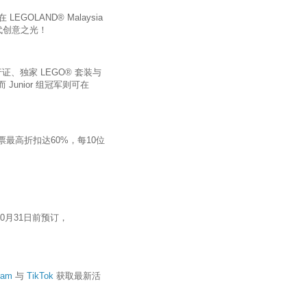
OLAND® Malaysia
一代创意之光！
行证、独家 LEGO® 套装与
unior 组冠军则可在
套，门票最高折扣达60%，每10位
0月31日前预订，
ram
与
TikTok
获取最新活