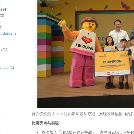
)
il
(4)
(3)
)
)
al Gardens
ah
(1)
chala
(1)
首次设立的 Junior 组由新加坡队夺冠，展现区域创意力的
)
比赛亮点与突破
首次加入「现场极速建造挑战」，占总分20%，考验
)