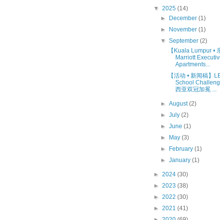
▼
2025
(14)
►
December
(1)
►
November
(1)
▼
September
(2)
【Kuala Lumpur 
Marriott Executi
Apartments...
【活动 • 新闻稿】L
School Challe
西亚双冠加冕 ...
►
August
(2)
►
July
(2)
►
June
(1)
►
May
(3)
►
February
(1)
►
January
(1)
►
2024
(30)
►
2023
(38)
►
2022
(30)
►
2021
(41)
►
2020
(69)