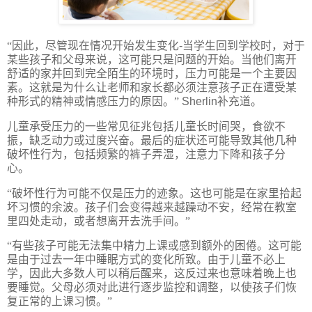
“因此，尽管现在情况开始发生变化
-
当学生回到学校时，对于
某些孩子和父母来说，这可能只是问题的开始。当他们离开
舒适的家并回到完全陌生的环境时，压力可能是一个主要因
素。这就是为什么让老师和家长都必须注意孩子正在遭受某
种形式的精神或情感压力的原因。”
Sherlin
补充道。
儿童承受压力的一些常见征兆包括儿童长时间哭，食欲不
振，缺乏动力或过度兴奋。最后的症状还可能导致其他几种
破坏性行为，包括频繁的裤子弄湿，注意力下降和孩子分
心。
“破坏性行为可能不仅是压力的迹象。这也可能是在家里拾起
坏习惯的余波。孩子们会变得越来越躁动不安，经常在教室
里四处走动，或者想离开去洗手间。”
“有些孩子可能无法集中精力上课或感到额外的困倦。这可能
是由于过去一年中睡眠方式的变化所致。由于儿童不必上
学，因此大多数人可以稍后醒来，这反过来也意味着晚上也
要睡觉。父母必须对此进行逐步监控和调整，以使孩子们恢
复正常的上课习惯。”