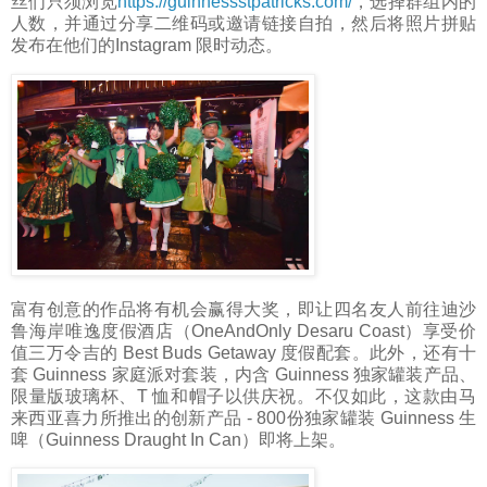
丝们只须浏览
https://guinnessstpatricks.com/
，选择群组内的
人数，并通过分享二维码或邀请链接自拍，然后将照片拼贴
发布在他们的Instagram 限时动态。
富有创意的作品将有机会赢得大奖，即让四名友人前往迪沙
鲁海岸唯逸度假酒店（OneAndOnly Desaru Coast）享受价
值三万令吉的 Best Buds Getaway 度假配套。此外，还有十
套
Guinness
家庭派对套装，内含
Guinness
独家罐装产品、
限量版玻璃杯、T 恤和帽子以供庆祝。不仅如此，这款由马
来西亚喜力所推出的创新产品 - 800份独家罐装
Guinness
生
啤（Guinness Draught In Can）即将上架。