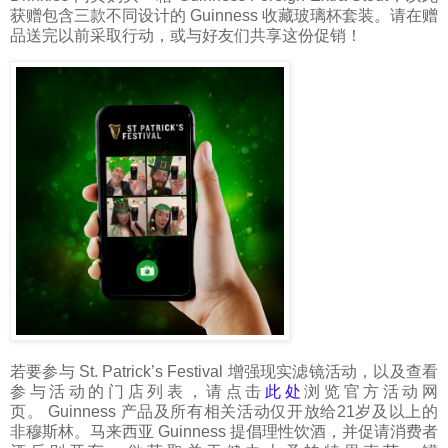
获赠包含三款不同设计的
Guinness
收藏玻璃杯套装。请在赠
品送完以前采取行动，或与好友们共享这份促销！
若要参与
St. Patrick’s Festival
增强现实滤镜活动，以及查看
参与活动的门店列表，请点击
此处
浏览官方活动网
页。
Guinness
产品及所有相关活动仅开放给21岁及以上的
非穆斯林。马来西亚
Guinness
提倡理性饮酒，并促请消费者