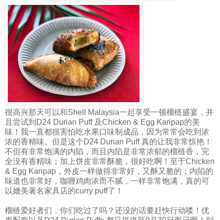
很高兴那天可以和Shell Malaysia一起享受一顿榴梿盛宴，并
且尝试到D24 Durian Puff 及Chicken & Egg Karipap的美
味！我一直都很害怕吃水果口味制成品，因为常常会吃到浓
浓的香精味。但是这个D24 Durian Puff 真的让我非常惊艳！
不但有非常饱满的内陷，而且内陷是非常浓郁的榴梿香，完
全没有香精味；加上饼皮非常酥脆，很好吃啊！至于Chicken
& Egg Karipap，外皮一样做得非常好，又酥又脆的；内陷的
味道也非常好，咖喱鸡肉浓而不腻，一样非常饱满，真的可
以媲美著名家具店的curry puff了！
榴梿爱好者们，你们吃过了吗？还没的话要赶快行动喽！优