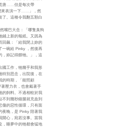
太荒唐……但是每次帶
我們來表演一下……」，然
展技了。這種令我翻五顆白
雖然嘴巴大念：「哪隻臭狗
牠鋪上新的報紙。又因為
因而回飆：「給我閉上妳的
給 Pinky ，然後再
的，妳記得餵牠。」，這
了出國工作，牠幾乎和我形
牠特別思念，出院後，在
顧我的時期，「能照顧
還穿著壓力衣，也會戴著手
牠的飼料。不過相較於我
站不到幾秒鐘腿就充血到
悲傷的惡性循環，只有面
晚，是 Pinky 陪著我
我開心，宛若沒事。當我
泣，睡夢中的牠都會猛地