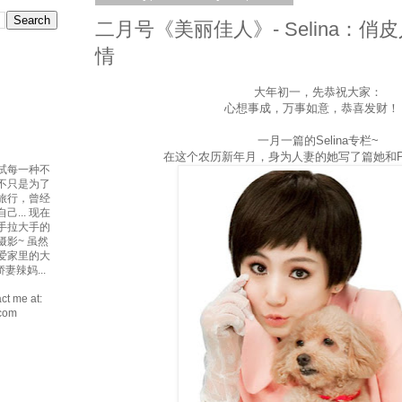
二月号《美丽佳人》- Selina：
情
大年初一，先恭祝大家：
心想事成，万事如意，恭喜发财！
一月一篇的Selina专栏~
在这个农历新年月，身为人妻的她写了篇她和Pin
试每一种不
吃不只是为了
爱旅行，曾经
... 现在
手拉大手的
摄影~ 虽然
最爱家里的大
妻辣妈...
ct me at:
.com