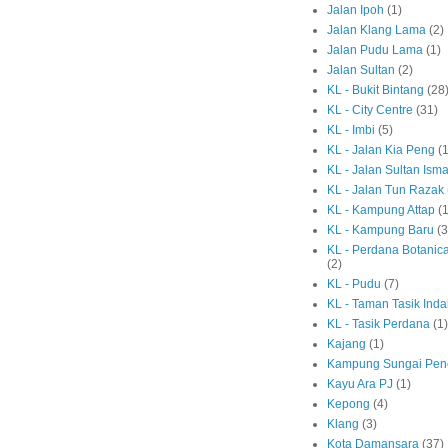
Jalan Ipoh
(1)
Jalan Klang Lama
(2)
Jalan Pudu Lama
(1)
Jalan Sultan
(2)
KL - Bukit Bintang
(28
KL - City Centre
(31)
KL - Imbi
(5)
KL - Jalan Kia Peng
(1
KL - Jalan Sultan Isma
KL - Jalan Tun Razak
KL - Kampung Attap
(1
KL - Kampung Baru
(3
KL - Perdana Botanic
(2)
KL - Pudu
(7)
KL - Taman Tasik Ind
KL - Tasik Perdana
(1)
Kajang
(1)
Kampung Sungai Pen
Kayu Ara PJ
(1)
Kepong
(4)
Klang
(3)
Kota Damansara
(37)