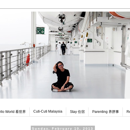
Cuti-Cuti Malaysia
llo World 看世界
Stay 住宿
Parenting 养胖事
R
Sunday, February 10, 2013