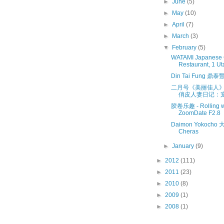
►
June
(5)
►
May
(10)
►
April
(7)
►
March
(3)
▼
February
(5)
WATAMI Japanese 
Restaurant, 1 U
Din Tai Fung 鼎泰豐
二月号《美丽佳人》- 
俏皮人妻日记：
胶卷乐趣 - Rolling wit
ZoomDate F2.8
Daimon Yokocho
Cheras
►
January
(9)
►
2012
(111)
►
2011
(23)
►
2010
(8)
►
2009
(1)
►
2008
(1)