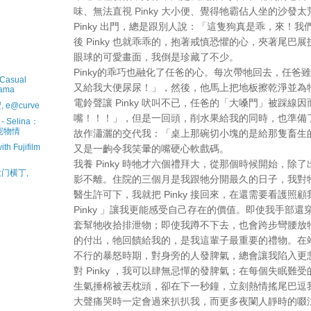
味、無法直視 Pinky 大小便、覺得牠霸佔人坐的沙發
Pinky 出門，總是跟別人說：「這隻狗真是乖，來！
後 Pinky 也就乖乖的，抱著戒慎恐懼的心，夾著尾巴
眼球的可愛畫面，我倒是珍藏了不少。
Pinky的乖巧也融化了任爸的心。每次帶牠回去，任爸
Casual
又給我大便尿尿！」，然後，他馬上把地板擦乾淨並為
tama
電鈴聲讓 Pinky 吠叫不已，任爸的「大嗓門」被踩線
, e@curve
嘴！！！」，但是一回頭，削水果給我的同時，也準備了一碗
Selina：
宠物情
故作瀟灑的交代我：「桌上那碗切小塊的是給那隻畜生
h Fujifilm
又是一齣令我笑暈的嘴硬心軟戲碼。
我養 Pinky 時牠才六個禮拜大，從那個時候開始，除
 大门横丁,
影不離。住院的三個月是我跟牠分開最久的日子，我對
醫生許可下，我就把 Pinky 接回來，在還需要看護照
Pinky 」讓我更能感受自己存在的價值。即使我手部
套幫牠收拾排泄物；即使我蹲不下去，也會跨步彎腰放
的付出，牠回饋給我的，是我這輩子最重要的禮物。在
不行的暴怒時期，對身旁的人發脾氣，總會讓我陷入更
對 Pinky ，我可以肆無忌憚的發脾氣；在每個失眠難受的夜
生氣捶棉被丟枕頭，卻在下一秒鐘，立刻熱情搖尾巴逗
大聲痛哭時一定會過來扒扒我，而更多夜闌人靜時的啜