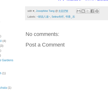
with ♥,
Josephine Tang
@
4:03 PM
Labels:
~胡说八道~
,
Selina专栏
,
书香‿乐
)
No comments:
)
il
(4)
Post a Comment
(3)
)
)
al Gardens
ah
(1)
chala
(1)