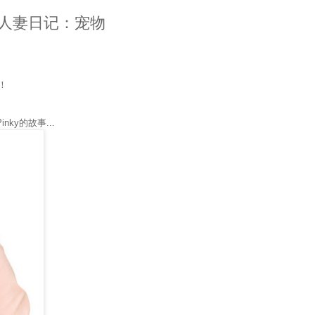
俏皮人妻日记：宠物
！
ky的故事...