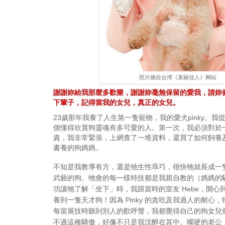
照片摘自台湾《美丽佳人》网站
謝謝妳給我那麼多歡樂，謝謝妳毫無保留的愛我，請妳
下輩子，記得當我的女兒，真正的女兒。
23歲那年我養了人生第一隻寵物，我的愛犬pinky。
個懂得欣賞狗靈魂有多可愛的人。第一次，我必須對於
責，我非常緊張，上網查了一堆資料，還買了如何飼養
書養的狗媽媽。
不知是我教導有方，還是牠生性乖巧，很快牠就長成一
武藝的狗。牠會的每一樣特技都是我親自教的（媽媽的
功讓牠了解「坐下」時，我跟當時的室友 Hebe，開心
養到一隻天才狗！因為 Pinky 的貪吃及我過人的耐心
每當展技時聽到別人的歡呼聲，我都覺得自己的狗女兒
不過這種驕傲，好像不只是我沈醉在其中。嘴硬的老公