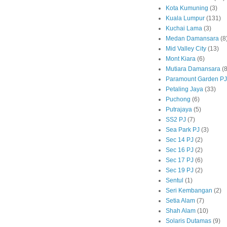
Kota Kumuning
(3)
Kuala Lumpur
(131)
Kuchai Lama
(3)
Medan Damansara
(8
Mid Valley City
(13)
Mont Kiara
(6)
Mutiara Damansara
(8
Paramount Garden PJ
Petaling Jaya
(33)
Puchong
(6)
Putrajaya
(5)
SS2 PJ
(7)
Sea Park PJ
(3)
Sec 14 PJ
(2)
Sec 16 PJ
(2)
Sec 17 PJ
(6)
Sec 19 PJ
(2)
Sentul
(1)
Seri Kembangan
(2)
Setia Alam
(7)
Shah Alam
(10)
Solaris Dutamas
(9)