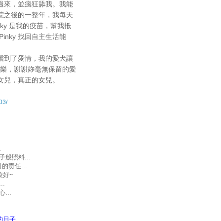
過來，並瘋狂舔我。我能
出院之後的一整年，我每天
ky 是我的疫苗，幫我抵
nky 找回自主生活能
嚐到了愛情，我的愛犬讓
歡樂，謝謝妳毫無保留的愛
女兒，真正的女兒。
03/
.
般照料...
责任...
较好~
.
..
要的日子