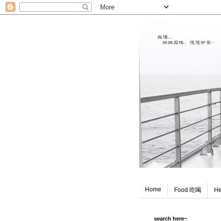
Home
Food 吃喝
He
search here~