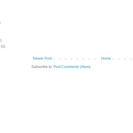
)
)
(1)
Newer Post
Home
Subscribe to:
Post Comments (Atom)