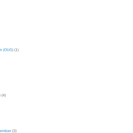
on (OUG)
(1)
i
(4)
eremban
(3)