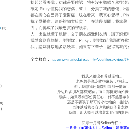
抬起頭看著我，彷彿是要確認，牠有沒有聽錯？然後湊
確定 Pinky 懂得我的悲傷，並且，分擔了我的悲傷。
都在擔心自己得了憂鬱症，現在看來，我真心覺得，Pin
抗了憂鬱症。這份禮物太珍貴了！在這段期間，我靠著 Pi
力，而牠成了我最忠實的守護者。
a
(3)
人一出生就懂了親情，交了朋友感受到友情，談了戀愛
我體會到寵物情。謝謝妳，Pinky，謝謝妳給我那麼多
我，請妳健康地多活幾年，如果有下輩子，記得當我的
全文摘自：
http://www.marieclaire.com.tw/yourlife/sex/view/97
我从来都没有养过宠物...
老爸总是说宠物很麻烦，很脏...
6)
但，我想我还是能明白那份情谊..
身边许多朋友都有宠物，而且都待宠物如孩子
确实，如果没有那份责任心，付不起那该付的
还是不要误了那可怜小动物的一生比
(8)
也许以后我会容许我的孩子养宠物..
1)
我想，那大概可以培养出他们的责任心.
回顾一月号Selina专栏：
一月号《美丽佳人》- Selina：最重