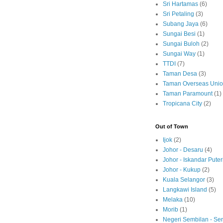
Sri Hartamas
(6)
Sri Petaling
(3)
Subang Jaya
(6)
Sungai Besi
(1)
Sungai Buloh
(2)
Sungai Way
(1)
TTDI
(7)
Taman Desa
(3)
Taman Overseas Uni
Taman Paramount
(1)
Tropicana City
(2)
Out of Town
Ijok
(2)
Johor - Desaru
(4)
Johor - Iskandar Puter
Johor - Kukup
(2)
Kuala Selangor
(3)
Langkawi Island
(5)
Melaka
(10)
Morib
(1)
Negeri Sembilan - S