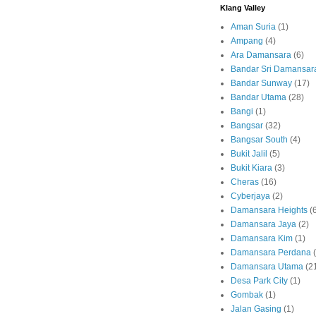
Klang Valley
Aman Suria
(1)
Ampang
(4)
Ara Damansara
(6)
Bandar Sri Damansar
Bandar Sunway
(17)
Bandar Utama
(28)
Bangi
(1)
Bangsar
(32)
Bangsar South
(4)
Bukit Jalil
(5)
Bukit Kiara
(3)
Cheras
(16)
Cyberjaya
(2)
Damansara Heights
(
Damansara Jaya
(2)
Damansara Kim
(1)
Damansara Perdana
Damansara Utama
(2
Desa Park City
(1)
Gombak
(1)
Jalan Gasing
(1)